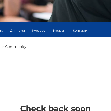
ик
Дипломи
Курсове
Туризъм
Контакти
our Community
Check back soon