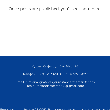
Once posts are published, you’ll see them here.
Адрес: София, ул. 3ти Март 28
Телефон: +359 879282768 +359 877282877
Email:
rumiana.ignatova@eurostandartcenter28.com
info.eurostandartcenter28@gmail.com
т Евростандарт Център 28 ООД. Възпроизводството на който и да е от е