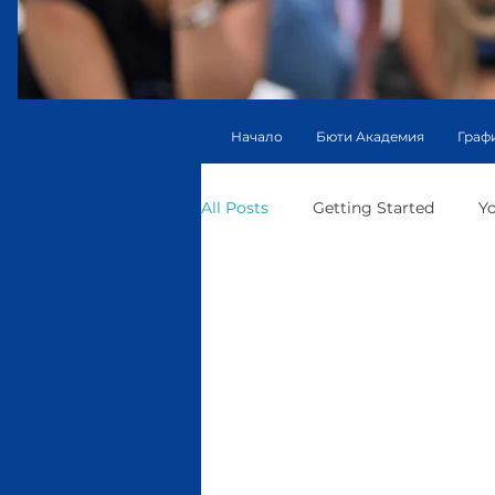
Начало
Бюти Академия
Граф
All Posts
Getting Started
Y