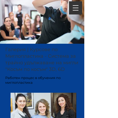
Галерия
| Курсове по
Миглопластика - Система за
трайно удължаване на мигли
"Косъм по косъм" 3D, 6D
Работен процес в обучения по
миглопластика