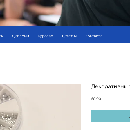
ик
Дипломи
Курсове
Туризъм
Контакти
Декоративни 
Price
$0.00