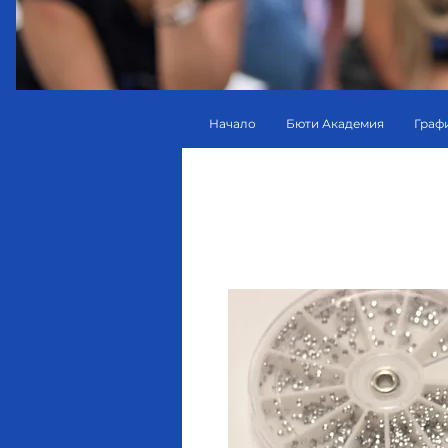
Начало
Бюти Академия
Граф