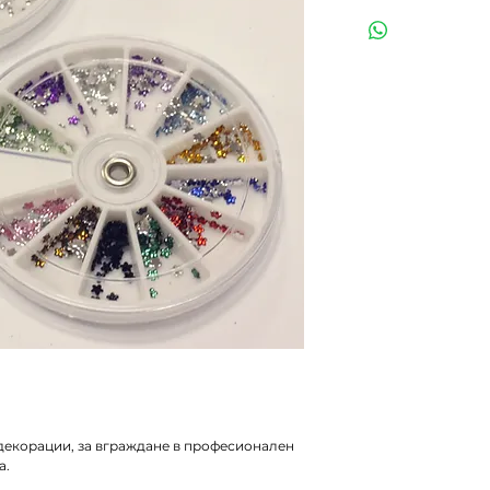
декорации, за вграждане в професионален 
а.